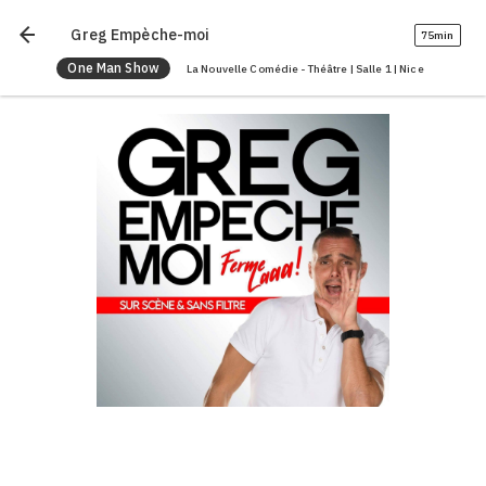
arrow_back
Greg Empèche-moi
75min
One Man Show
La Nouvelle Comédie - Théâtre | Salle 1 | Nice