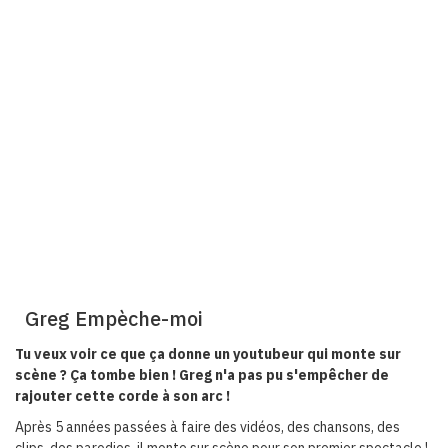
Greg Empèche-moi
Tu veux voir ce que ça donne un youtubeur qui monte sur
scène ? Ça tombe bien ! Greg n'a pas pu s'empêcher de
rajouter cette corde à son arc !
Après 5 années passées à faire des vidéos, des chansons, des
clips, des parodies, il monte sur scène pour son premier spectacle !