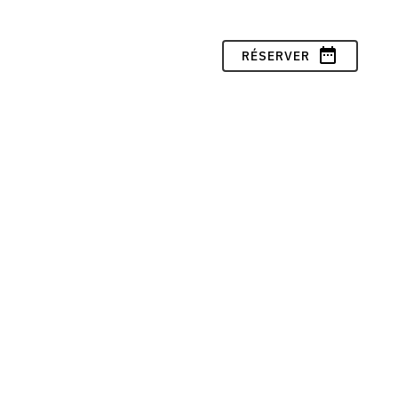
date_range
RÉSERVER